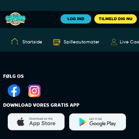
LOG IND
TILMELD DIG NU
Startside
Spilleautomater
Live Cas
FØLG OS
DOWNLOAD VORES GRATIS APP