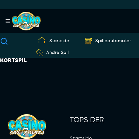
Startside
Spilleautomater
Andre Spil
KORTSPIL
TOPSIDER
Startside