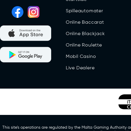
Spilleautomater
Online Baccarat
Online Blackjack
Online Roulette
Mobil Casino
Live Dealere
This site’s operations are regulated by the Malta Gaming Authority a