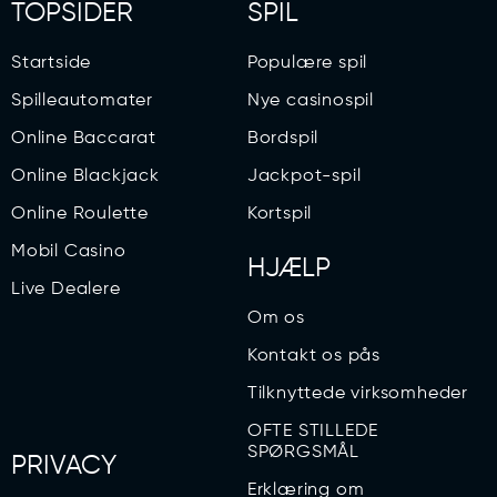
TOPSIDER
SPIL
Startside
Populære spil
Spilleautomater
Nye casinospil
Online Baccarat
Bordspil
Online Blackjack
Jackpot-spil
Online Roulette
Kortspil
Mobil Casino
HJÆLP
Live Dealere
Om os
Kontakt os pås
Tilknyttede virksomheder
OFTE STILLEDE
SPØRGSMÅL
PRIVACY
Erklæring om